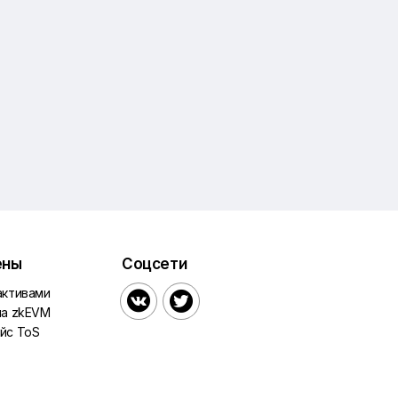
ены
Соцсети
активами


на zkEVM
йс ToS