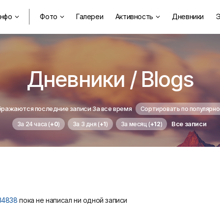
нфо
Фото
Галереи
Активность
Дневники
Э



Дневники / Blogs
ражаются последние записи За все время
Сортировать по популярно
Все записи
За 24 часа (
+0
)
За 3 дня (
+1
)
За месяц (
+12
)
34838
пока не написал ни одной записи